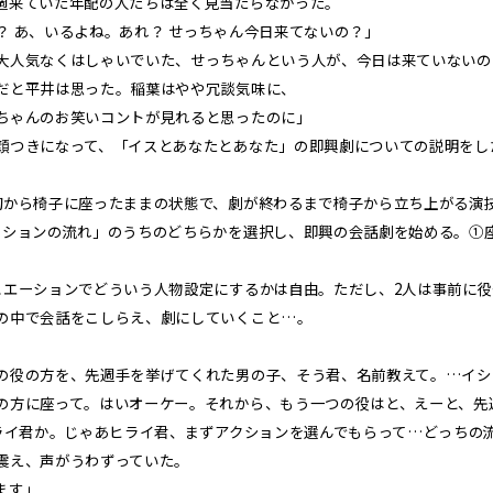
週来ていた年配の人たちは全く見当たらなかった。
？ あ、いるよね。あれ？ せっちゃん今日来てないの？」
人気なくはしゃいでいた、せっちゃんという人が、今日は来ていないの
だと平井は思った。稲葉はやや冗談気味に、
ちゃんのお笑いコントが見れると思ったのに」
つきになって、「イスとあなたとあなた」の即興劇についての説明をし
から椅子に座ったままの状態で、劇が終わるまで椅子から立ち上がる演
ションの流れ」のうちのどちらかを選択し、即興の会話劇を始める。①
エーションでどういう人物設定にするかは自由。ただし、2人は事前に役
の中で会話をこしらえ、劇にしていくこと…。
の役の方を、先週手を挙げてくれた男の子、そう君、名前教えて。…イシ
の方に座って。はいオーケー。それから、もう一つの役はと、えーと、先
ヒライ君か。じゃあヒライ君、まずアクションを選んでもらって…どっちの
震え、声がうわずっていた。
ます」