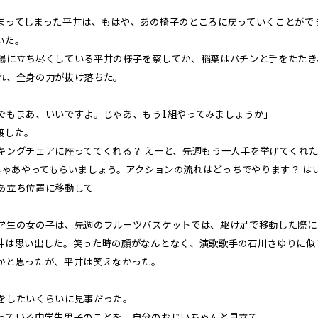
ってしまった平井は、もはや、あの椅子のところに戻っていくことがで
いた。
に立ち尽くしている平井の様子を察してか、稲葉はパチンと手をたたき
れ、全身の力が抜け落ちた。
でもまあ、いいですよ。じゃあ、もう1組やってみましょうか」
渡した。
キングチェアに座っててくれる？ えーと、先週もう一人手を挙げてくれた
、じゃあやってもらいましょう。アクションの流れはどっちでやります？ は
あ立ち位置に移動して」
生の女の子は、先週のフルーツバスケットでは、駆け足で移動した際に
井は思い出した。笑った時の顔がなんとなく、演歌歌手の石川さゆりに似
かと思ったが、平井は笑えなかった。
をしたいくらいに見事だった。
ている中学生男子のことを、自分のおじいちゃんと見立て、