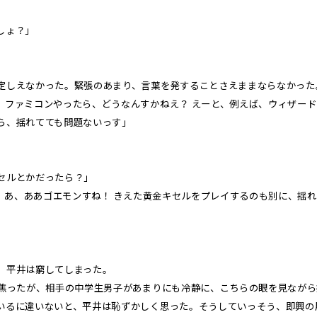
しょ？」
しえなかった。緊張のあまり、言葉を発することさえままならなかった
、ファミコンやったら、どうなんすかねえ？ えーと、例えば、ウィザー
ら、揺れてても問題ないっす」
セルとかだったら？」
？ あ、ああゴエモンすね！ きえた黄金キセルをプレイするのも別に、揺
、平井は窮してしまった。
と焦ったが、相手の中学生男子があまりにも冷静に、こちらの眼を見なが
いるに違いないと、平井は恥ずかしく思った。そうしていっそう、即興の