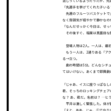
混じっているようだったが、先
「先週手を挙げてくれた子いる
先週のフルーツバスケットで大
なく雰囲気が穏やかで静かなの
「なんだせっかく今日は、せっ
その後すぐ、稲葉は真面目な顔
登場人物は2人。一人は、最初
もう一人は、2通りある「アク
る→立つ。
劇の時間は5分。どんなシチュ
てはいけない。あくまで即興劇
「じゃあ、イスに座りっぱなし
君、そっちのロッキングチェア
な？ あ、君だ。名前は？ …
平井は激しく緊張した。体が
「えと、ああ、じゃ、①でやり