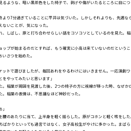
見るような、暗い黒茶色をした椅子で、剥げや傷がいたるところに目につ
より7分過ぎていることに平井は気づいた。しかしそれよりも、先週な
えないことが、気になった。
、しばし、原と打ち合わせらしい話をコソコソとしているのを見た。稲
ップが始まるのだとすれば、もう確実に小高は来ていないのだというこ
あいさつを始めた。
ケットで遊びましたが、毎回あれをやるわけにはいきません。一応演劇ワ
とをやってみたいと思います」
。稲葉が周囲を見渡した後、2つの椅子の方に視線が移った時、なぜか
た。稲葉の表情は、不思議なほど神妙だった。
あ」
腰のあたりに当て、上半身を軽く揺らした。原がコホンと軽く咳をした
たちばかりといっても過言ではなく、女子高校生がやけに多かった。まばら