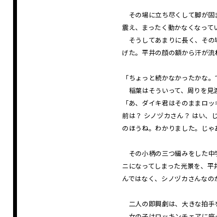
その場に立ち尽くして脚が固ま
震え、まったく動かなくなって
そうしてあまりに長く、その場
げた。平井の顔の額から汗が流
「ちょっと続かなかったかな。
稲葉はそういって、周りを見
「あ、ダイキ君はそのままロッ
前は？ シノヅカさん？ はい
のほうね。わかりました。じゃ
その小柄の三つ編みをした中学
ニになってしまった光景を、平
んではなく、シノヅカさんなの
二人の即興劇は、大きな拍手
女の子はロッキンチェアに座っ