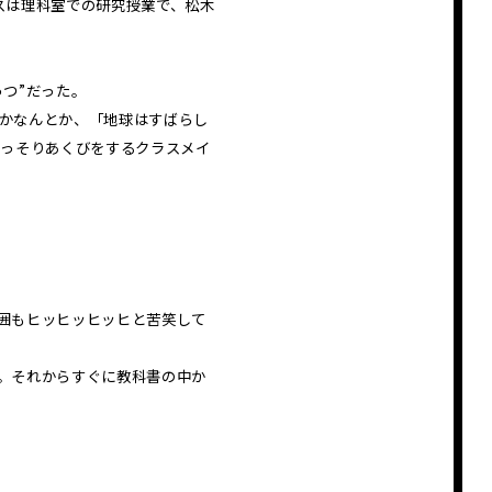
スは理科室での研究授業で、松木
」
つ”だった。
かなんとか、「地球はすばらし
こっそりあくびをするクラスメイ
囲もヒッヒッヒッヒと苦笑して
。それからすぐに教科書の中か