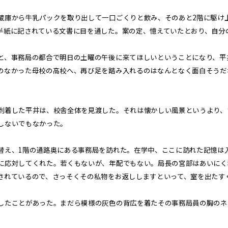
庫から牛乳パックを取り出して一口ごくりと飲み、そのあと2階に駆け
半紙に記されている文書に目を通した。案の定、憶えていたとおり、自分
、事務局の都合で明日の土曜の午後に来てほしいということになり、平
のなかった母校の高校へ、再び足を踏み入れるのはなんとなく面白そうだ
着した平井は、校舎全体を見渡した。それは懐かしい風景というより、
しないでもなかった。
え、1階の通路奥にある事務局を訪れた。在学中、ここに訪れた記憶は
応対してくれた。若くもないが、年配でもない。局長の宮部はあいにく
されているので、さっそくその私物をお返ししますといって、室を出たす
たことがあった。まだら模様の灰色の背広を着たその事務局員の胸のネ