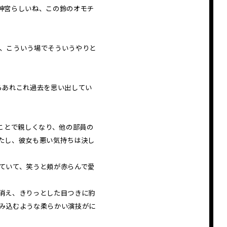
神宮らしいね、この鈴のオモチ
、こういう場でそういうやりと
らあれこれ過去を思い出してい
ことで親しくなり、他の部員の
たし、彼女も悪い気持ちは決し
ていて、笑うと頬が赤らんで愛
消え、きりっとした目つきに豹
み込むような柔らかい演技がに