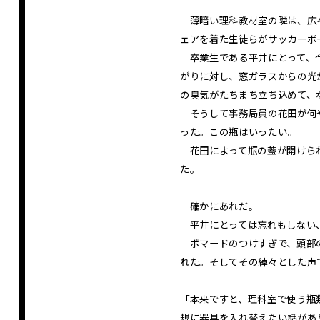
薄暗い理科教材室の隣は、広々
ェアを着た生徒らがサッカーボ
卒業生である平井にとって、今
がりに対し、窓ガラスからの光
の臭気がたちまち立ち込めて、
そうして事務局員の花田が何や
った。この瓶はいったい――。
花田によって瓶の蓋が開けられ
た。
確かにあれだ――。
平井にとっては忘れもしない、
ポマードのつけすぎで、頭部の
れた。そしてその綽々とした声
「本来ですと、理科室で使う瓶
規に器具を入れ替えたい話があ