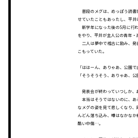
普段のメグは、めっぽう読書家
せていたこともあったし、平井
新学年になった後の5月に行わ
をやり、平井が主人公の青年・
二人は夢中で稽古に励み、発表
こもっていた。
「ははーん、ありゃあ、公園で
「そうそうそう、ありゃあ、公
発表会が終わっていつしか、あ
本当はそうではないのに、ある
なメグの姿を見て悲しくなり、
んどん落ち込み、噂はなかなか
酷い中傷…。