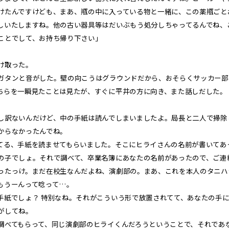
たんですけども、まあ、瓶の中に入っている物と一緒に、この薬瓶ごと
しいたしますね。他の古い器具等はだいぶもう処分しちゃってるんでね、
ことでして、お持ち帰り下さい」
け取った。
タンと音がした。壁の向こうはグラウンドだから、おそらくサッカー部
ちらを一瞬見たことは見たが、すぐに平井の方に向き、また話しだした。
し訳ないんだけど、中の手紙は読んでしまいましたよ。局長と二人で掃除
からなかったんでね。
る、手紙を読ませてもらいました。そこにヒライさんの名前が書いてあ
の子でしょ。それで調べて、卒業名簿にあなたの名前があったので、ご連
たっけ。まだ在校生なんだよね、演劇部の。まあ、これを本人のタニハ
もうーんって唸って…。
紙でしょ？ 特別なね。それがこういう形で放置されてて、あなたの手に
がしてね。
べてもらって、同じ演劇部のヒライくんだろうということで、それであ