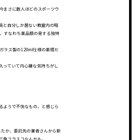
今まさに数人ほどのスポーツウ
員と自分しか居ない教室内の暗
、すなわち薬品類の発する独特
ス製の120ml仕様の薬瓶だ
入っていて内心嫌な気持ちがし
るようで不快なもの、と感じら
したか、委託先の業者さんから新
三角フラスコなんかも。