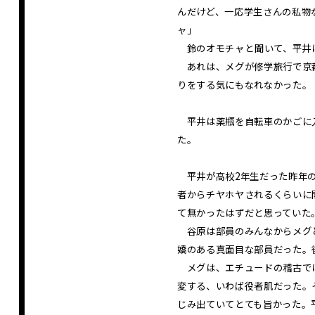
んだけど、一応学生さんの私物
ャ」
鈴のオモチャ――と聞いて、平
あれは、メグが修学旅行で京都
りをする気にもなれなかった。
平井は薬瓶を自転車のかごに入
た。
平井が高校2年生だった昨年の
者からチヤホヤされるくらいに
て無かったはずだと思っていた
谷原は部員のみんなからメグと
嬌のある真面目な部員だった。
メグは、エチュードの稽古では
変する、いわば役者肌だった。
じみ出ていてとても旨かった。