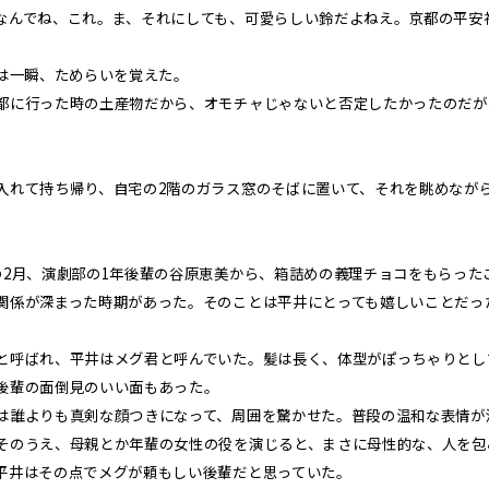
なんでね、これ。ま、それにしても、可愛らしい鈴だよねえ。京都の平安
井は一瞬、ためらいを覚えた。
に行った時の土産物だから、オモチャじゃないと否定したかったのだが
れて持ち帰り、自宅の2階のガラス窓のそばに置いて、それを眺めなが
2月、演劇部の1年後輩の谷原恵美から、箱詰めの義理チョコをもらった
関係が深まった時期があった。そのことは平井にとっても嬉しいことだっ
。
呼ばれ、平井はメグ君と呼んでいた。髪は長く、体型がぽっちゃりとし
後輩の面倒見のいい面もあった。
誰よりも真剣な顔つきになって、周囲を驚かせた。普段の温和な表情が
そのうえ、母親とか年輩の女性の役を演じると、まさに母性的な、人を包
平井はその点でメグが頼もしい後輩だと思っていた。