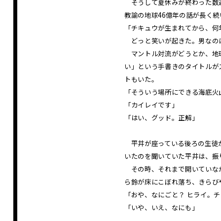
そうして夏休みが終わった数週
教諭の地球46億年の話が長く
「チキュウが生まれてから、何
どっと笑いが起きた。男なのに
マントル対流がどうとか、地球
い」という手書きのタイトルが
トもいた。
「そういう場所にできる海底火
「カイレイです」
「はい、グッド。正解」
平井が座っている後ろの生徒が
いたのを聞いていた平井は、振
その時、それまで開いていなか
ら鈴が床にこぼれ落ち、きらび
「おや、なにごと？ ヒライ。
「いや、いえ、なにも」