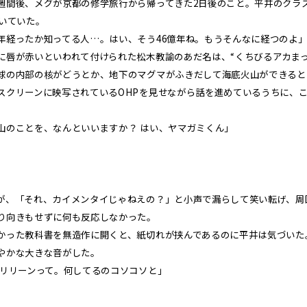
間後、メグが京都の修学旅行から帰ってきた2日後のこと。平井のクラ
続いていた。
年経ったか知ってる人…。はい、そう46億年ね。もうそんなに経つのよ
唇が赤いといわれて付けられた松木教諭のあだ名は、“くちびるアカまっ
の内部の核がどうとか、地下のマグマがふきだして海底火山ができると
スクリーンに映写されているOHPを見せながら話を進めているうちに、
山のことを、なんといいますか？ はい、ヤマガミくん」
、「それ、カイメンタイじゃねえの？」と小声で漏らして笑い転げ、周
り向きもせずに何も反応しなかった。
った教科書を無造作に開くと、紙切れが挟んであるのに平井は気づいた
やかな大きな音がした。
チリリーンって。何してるのコソコソと」