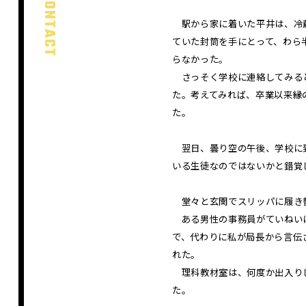
CONTACT
駅から家に着いた平井は、冷蔵
ていた封筒を手にとって、わら
らなかった。
さっそく学校に連絡してみると
た。考えてみれば、卒業以来縁
た。
翌日、曇り空の午後、学校に到
いる生徒なのではないかと錯覚
堂々と玄関でスリッパに履き替
ある男性の事務員がていねいに
で、代わりに私が局長から言伝
れた。
理科教材室は、何度か出入りし
た。