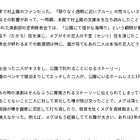
で村上龍のファンだった。『限りなく透明に近いブルー』の荒々しいス
はその影響があって、一時期、本屋で村上龍の文庫本を立ち読みしたこと
れた演劇部の定例発表会では、「公園にて慥かな海鳴り」という顧問が書
高千（たかち）役を演じ、メグがその恋人の千里（センリ）役を演じたこ
会が終わるまでの数週間は特に、誰が見てもあの二人は本当の恋人どう
出会った二人がキスをし、公園で別れることになるストーリー」
園のベンチで寝泊まりしてエッチした二人が、公園にいるホームレスと3
の時の演劇はそんなふうに揶揄されるストーリーに伝えられてしまって
ことないこと二人に対して茶化した噂が飛び交ったことで、メグは深く
周囲の噂を露骨に否定して打ち消したり、弱音を吐くメグを直接励ました
絶えなかった。例えば、メグはもう妊娠しててお腹が大きい、あれは3年