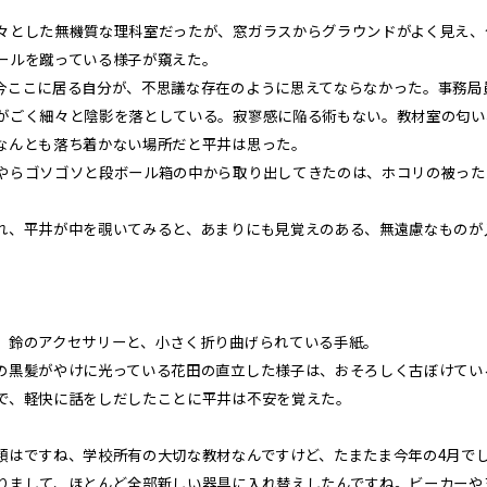
とした無機質な理科室だったが、窓ガラスからグラウンドがよく見え、
ールを蹴っている様子が窺えた。
ここに居る自分が、不思議な存在のように思えてならなかった。事務局
がごく細々と陰影を落としている。寂寥感に陥る術もない。教材室の匂い
なんとも落ち着かない場所だと平井は思った。
らゴソゴソと段ボール箱の中から取り出してきたのは、ホコリの被ったガラ
、平井が中を覗いてみると、あまりにも見覚えのある、無遠慮なものが
鈴のアクセサリーと、小さく折り曲げられている手紙。
黒髪がやけに光っている花田の直立した様子は、おそろしく古ぼけてい
で、軽快に話をしだしたことに平井は不安を覚えた。
類はですね、学校所有の大切な教材なんですけど、たまたま今年の4月で
りまして、ほとんど全部新しい器具に入れ替えしたんですね。ビーカーや